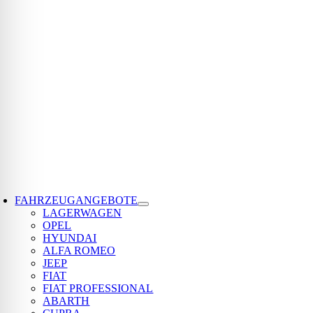
oggle
avigation
FAHRZEUGANGEBOTE
LAGERWAGEN
OPEL
HYUNDAI
ALFA ROMEO
JEEP
FIAT
FIAT PROFESSIONAL
ABARTH