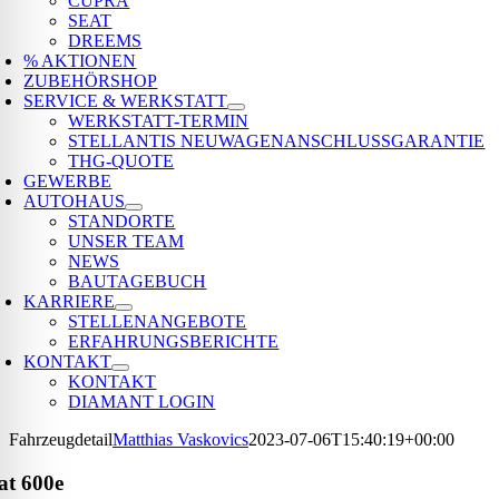
CUPRA
SEAT
DREEMS
% AKTIONEN
ZUBEHÖRSHOP
SERVICE & WERKSTATT
WERKSTATT-TERMIN
STELLANTIS NEUWAGENANSCHLUSSGARANTIE
THG-QUOTE
GEWERBE
AUTOHAUS
STANDORTE
UNSER TEAM
NEWS
BAUTAGEBUCH
KARRIERE
STELLENANGEBOTE
ERFAHRUNGSBERICHTE
KONTAKT
KONTAKT
DIAMANT LOGIN
Fahrzeugdetail
Matthias Vaskovics
2023-07-06T15:40:19+00:00
at
600e