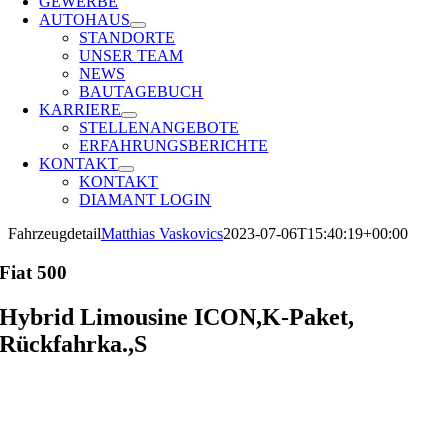
GEWERBE
AUTOHAUS
STANDORTE
UNSER TEAM
NEWS
BAUTAGEBUCH
KARRIERE
STELLENANGEBOTE
ERFAHRUNGSBERICHTE
KONTAKT
KONTAKT
DIAMANT LOGIN
Fahrzeugdetail
Matthias Vaskovics
2023-07-06T15:40:19+00:00
Fiat
500
Hybrid Limousine ICON,K-Paket,
Rückfahrka.,S