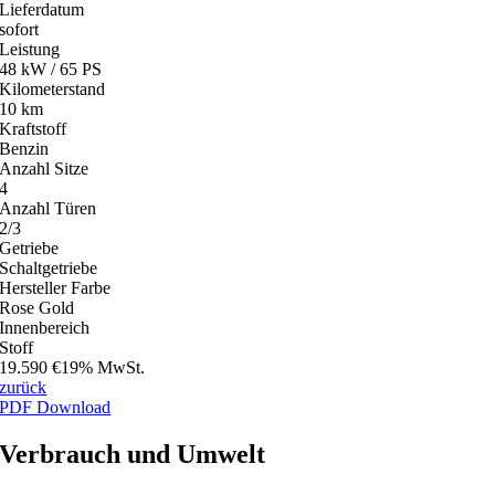
Lieferdatum
sofort
Leistung
48 kW / 65 PS
Kilometerstand
10 km
Kraftstoff
Benzin
Anzahl Sitze
4
Anzahl Türen
2/3
Getriebe
Schaltgetriebe
Hersteller Farbe
Rose Gold
Innenbereich
Stoff
19.590 €
19% MwSt.
zurück
PDF Download
Verbrauch und Umwelt