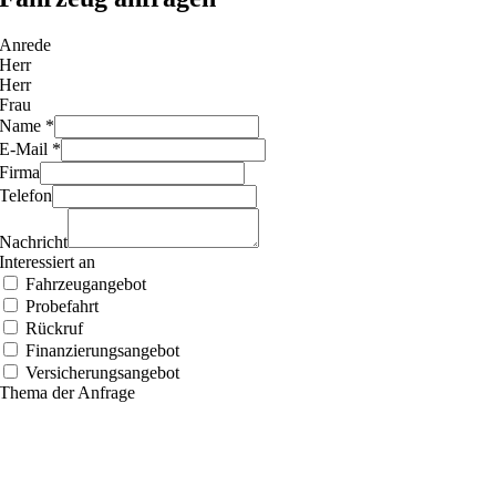
Anrede
Herr
Herr
Frau
Name *
E-Mail *
Firma
Telefon
Nachricht
Interessiert an
Fahrzeugangebot
Probefahrt
Rückruf
Finanzierungsangebot
Versicherungsangebot
Thema der Anfrage