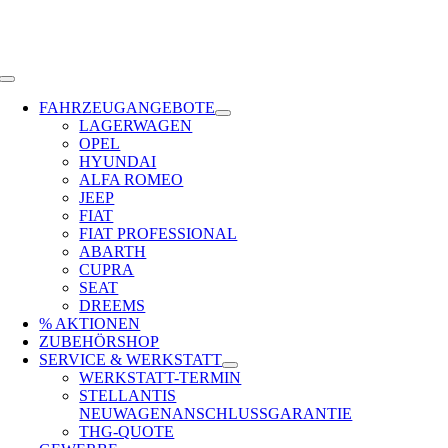
Zum
Inhalt
springen
Toggle
Navigation
FAHRZEUGANGEBOTE
LAGERWAGEN
OPEL
HYUNDAI
ALFA ROMEO
JEEP
FIAT
FIAT PROFESSIONAL
ABARTH
CUPRA
SEAT
DREEMS
% AKTIONEN
ZUBEHÖRSHOP
SERVICE & WERKSTATT
WERKSTATT-TERMIN
STELLANTIS
NEUWAGENANSCHLUSSGARANTIE
THG-QUOTE