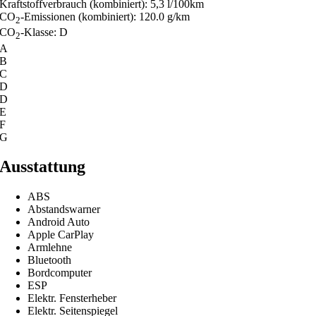
Kraftstoffverbrauch (kombiniert):
5,3 l/100km
CO
-Emissionen (kombiniert):
120.0 g/km
2
CO
-Klasse:
D
2
A
B
C
D
D
E
F
G
Ausstattung
ABS
Abstandswarner
Android Auto
Apple CarPlay
Armlehne
Bluetooth
Bordcomputer
ESP
Elektr. Fensterheber
Elektr. Seitenspiegel