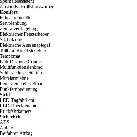
Spurhalteassistent
Abstands-/Kollisionswarner
Komfort
Klimaautomatik
Servolenkung
Zentralverriegelung
Elektrischer Fensterheber
Sitzheizung
Elektrische Aussenspiegel
Teilbare Ruecksitzlehne
Tempomat
Park Distance Control
Multifunktionslenkrad
Schlüsselloses Starten
Mittelarmlehne
Lenksaeule einstellbar
Funkfernbedienung
Sicht
LED-Tagfahrlicht
LED-Rueckleuchten
Rückfahrkamera
Sicherheit
ABS
Airbag
Beifahrer-Airbag