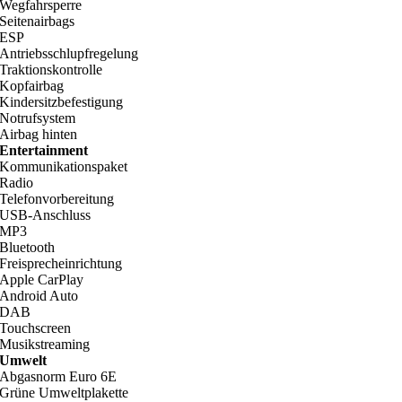
Wegfahrsperre
Seitenairbags
ESP
Antriebsschlupfregelung
Traktionskontrolle
Kopfairbag
Kindersitzbefestigung
Notrufsystem
Airbag hinten
Entertainment
Kommunikationspaket
Radio
Telefonvorbereitung
USB-Anschluss
MP3
Bluetooth
Freisprecheinrichtung
Apple CarPlay
Android Auto
DAB
Touchscreen
Musikstreaming
Umwelt
Abgasnorm Euro 6E
Grüne Umweltplakette