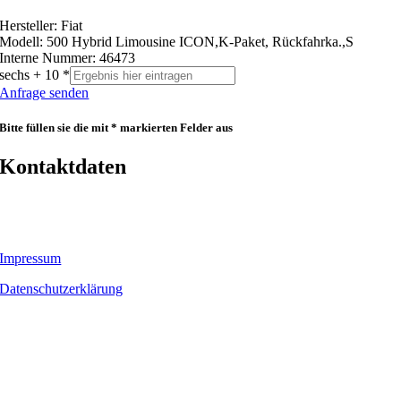
Hersteller: Fiat
Modell: 500 Hybrid Limousine ICON,K-Paket, Rückfahrka.,S
Interne Nummer: 46473
sechs + 10 *
Anfrage senden
Bitte füllen sie die mit * markierten Felder aus
Kontaktdaten
Impressum
Datenschutzerklärung
ATB Autotechnik Bamberg
ATB Autotechnik GmbH
Kärntenstraße 13
96052 Bamberg